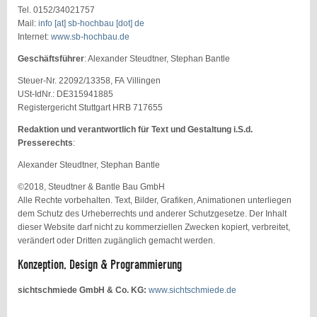
Tel. 0152/34021757
Mail:
info [at] sb-hochbau [dot] de
Internet:
www.sb-hochbau.de
Geschäftsführer
: Alexander Steudtner, Stephan Bantle
Steuer-Nr. 22092/13358, FA Villingen
USt-IdNr.: DE315941885
Registergericht Stuttgart HRB 717655
Redaktion und verantwortlich für Text und Gestaltung i.S.d.
Presserechts
:
Alexander Steudtner, Stephan Bantle
©2018, Steudtner & Bantle Bau GmbH
Alle Rechte vorbehalten. Text, Bilder, Grafiken, Animationen unterliegen
dem Schutz des Urheberrechts und anderer Schutzgesetze. Der Inhalt
dieser Website darf nicht zu kommerziellen Zwecken kopiert, verbreitet,
verändert oder Dritten zugänglich gemacht werden.
Konzeption, Design & Programmierung
sichtschmiede GmbH & Co. KG:
www.sichtschmiede.de