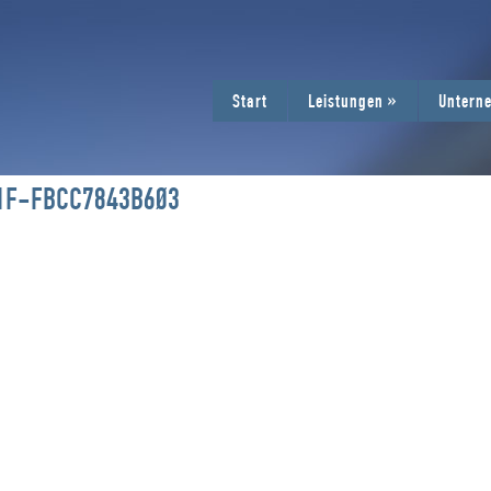
Start
Leistungen
»
Untern
1F-FBCC7843B603